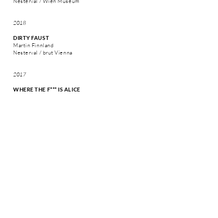
Nesterval / Wien Museum
2018
DIRTY FAUST
Martin Finnland
Nesterval / brut
Vienna
2017
WHERE THE F*** IS ALICE
Martin Finnland
Nesterval / Karlstag
ZIRKUS DER SCHATTEN
Martin Finnland
Nesterval
DIE LEIDEN DER GEBRÜDER GRIMM
Martin Finnland
Nesterval / Theaterfestival Spectrum Villach
2016
I WORK, THEREFORE I AM