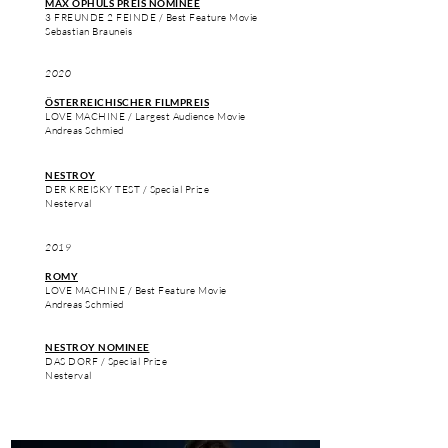
MAX OPHÜLS PREIS NOMINEE
3 FREUNDE 2 FEINDE / Best Feature Mov
ie
Sebastian Brauneis
2020
ÖSTERREICHISCHER FILMPREIS
LOVE MACHINE / Largest Audience Movie
Andreas Schmied
NESTROY
DER KREISKY TEST / Special Prize
Nesterval
2019
ROMY
LOVE MACHINE / Best Feature Mov
ie
Andreas Schmied
NESTROY NOMINEE
DAS DORF / Special Prize
Nesterval