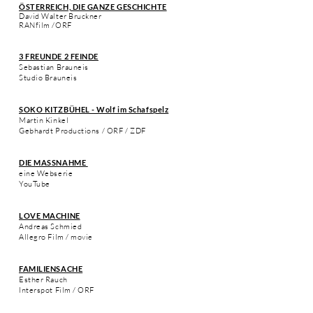
ÖSTERREICH, DIE GANZE GESCHICHTE
David Walter Bruckner
RANfilm /ORF
3 FREUNDE 2 FEINDE
Sebastian Brauneis
Studio Brauneis
SOKO KITZBÜHEL - Wolf im Schafspelz
Martin Kinkel
Gebhardt Productions / ORF / ZDF
DIE MASSNAHME
eine Webserie
YouTube
LOVE MACHINE
Andreas Schmied
Allegro Film / movie
FAMILIENSACHE
Esther Rauch
Interspot Film / ORF