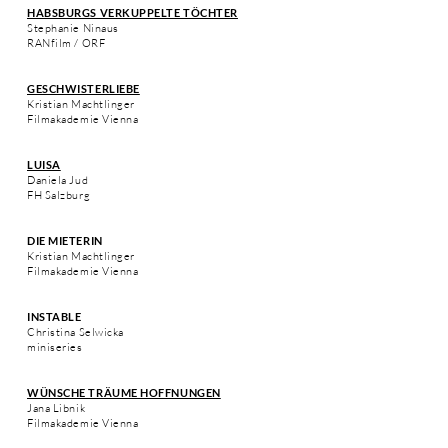
HABSBURGS VERKUPPELTE TÖCHTER
Stephanie Ninaus
RANfilm / ORF
GESCHWISTERLIEBE
Kristian Machtlinger
Filmakademie Vienna
LUISA
Daniela Jud
FH Salzburg
DIE MIETERIN
Kristian Machtlinger
Filmakademie Vienna
INSTABLE
Christina Selwicka
miniseries
WÜNSCHE TRÄUME HOFFNUNGEN
Jana Libnik
Filmakademie Vienna