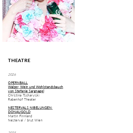
THEATRE
2026
OPERNBALL
Walzer, Wein und Wohlstandsbauch
von Stefanie Sargnagel
Christina Tscharyiski
Rabenhof Theater
NESTERVALS NIBELUNGEN
:
DONAUGOLD
Martin Finnland
Nesterval / brut Wien
2025