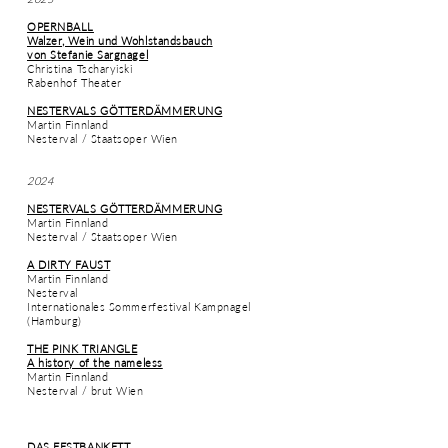
OPERNBALL
Walzer, Wein und Wohlstandsbauch
von Stefanie Sargnagel
Christina Tscharyiski
Rabenhof Theater
NESTERVALS GÖTTERDÄMMERUNG
Martin Finnland
Nesterval / Staatsoper Wien
2024
NESTERVALS GÖTTERDÄMMERUNG
Martin Finnland
Nesterval / Staatsoper Wien
A DIRTY FAUST
Martin Finnland
Nesterval
Internationales Sommerfestival Kampnagel
(Hamburg)
THE PINK TRIANGLE
A history of the nameless
Martin Finnland
Nesterval / brut Wien
DAS FESTBANKETT